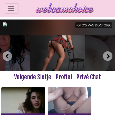
Volgende Sletje
Profiel
Privé Chat
-
-