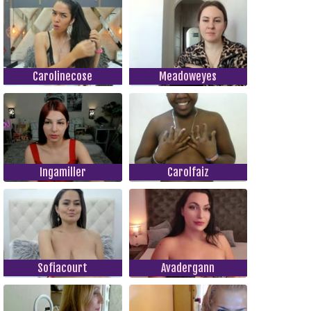
Carolinecose
Meadoweyes
Ingamiller
Carolfaiz
Sofiacourt
Avadergann