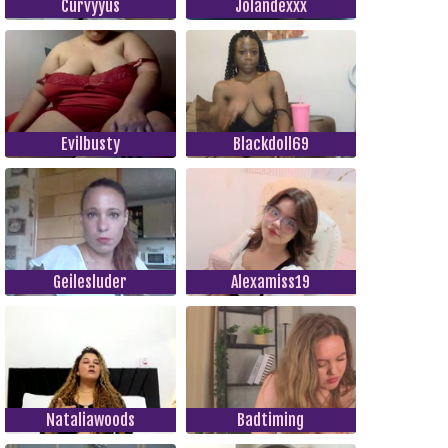
Curvyyus
Jolandexxx
Evilbusty
Blackdoll69
Geilesluder
Alexamiss19
Nataliawoods
Badtiming